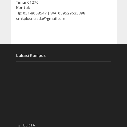
Timur 61276
Kontak
Tlp: 031-8068547 | WA: 089529633898
smkplusnu.sda@gmail.com
Lokasi Kampus
BERITA