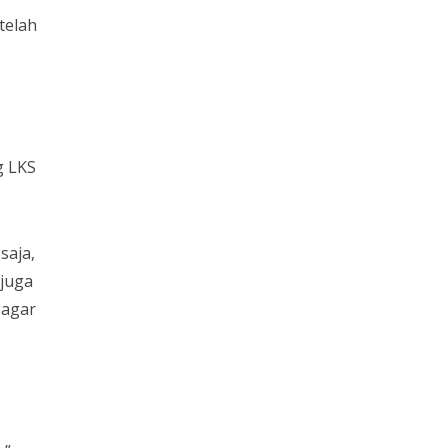
telah
g LKS
saja,
 juga
 agar