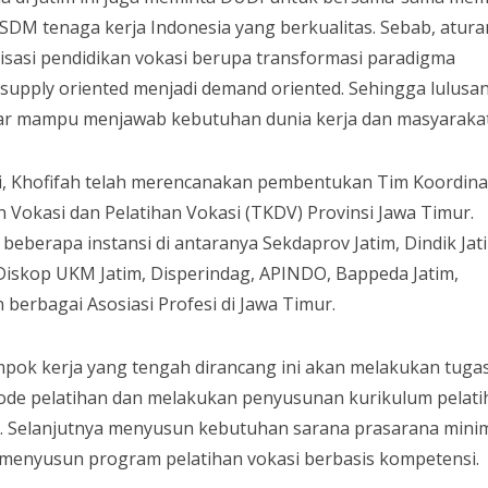
DM tenaga kerja Indonesia yang berkualitas. Sebab, atura
isasi pendidikan vokasi berupa transformasi paradigma
t supply oriented menjadi demand oriented. Sehingga lulusa
ar mampu menjawab kebutuhan dunia kerja dan masyarakat
, Khofifah telah merencanakan pembentukan Tim Koordina
n Vokasi dan Pelatihan Vokasi (TKDV) Provinsi Jawa Timur.
beberapa instansi di antaranya Sekdaprov Jatim, Dindik Jat
 Diskop UKM Jatim, Disperindag, APINDO, Bappeda Jatim,
berbagai Asosiasi Profesi di Jawa Timur.
pok kerja yang tengah dirancang ini akan melakukan tuga
e pelatihan dan melakukan penyusunan kurikulum pelati
a. Selanjutnya menyusun kebutuhan sarana prasarana mini
 menyusun program pelatihan vokasi berbasis kompetensi.