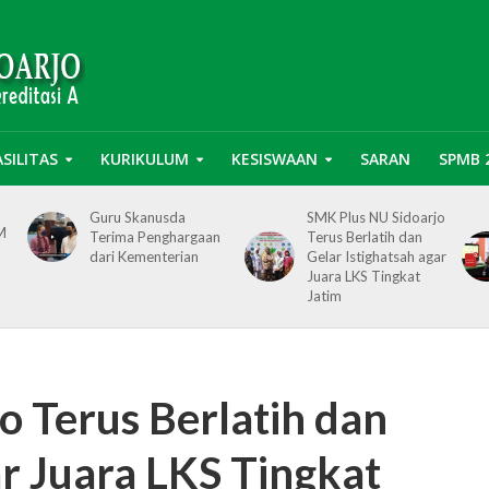
ASILITAS
KURIKULUM
KESISWAAN
SARAN
SPMB 
Guru Skanusda
SMK Plus NU Sidoarjo
UM
Terima Penghargaan
Terus Berlatih dan
dari Kementerian
Gelar Istighatsah agar
Juara LKS Tingkat
Jatim
o Terus Berlatih dan
ar Juara LKS Tingkat