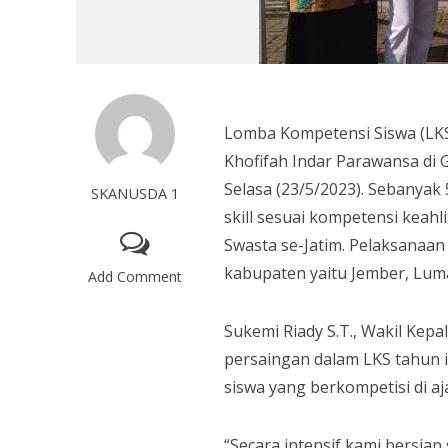
Lomba Kompetensi Siswa (LKS)
Khofifah Indar Parawansa di 
Selasa (23/5/2023). Sebanyak
SKANUSDA 1
skill sesuai kompetensi keahl
Swasta se-Jatim. Pelaksanaan 
kabupaten yaitu Jember, Luma
Add Comment
Sukemi Riady S.T., Wakil Kep
persaingan dalam LKS tahun i
siswa yang berkompetisi di aj
“Secara intensif kami bersiap