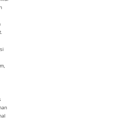
n
n
.
si
im,
s
han
mal