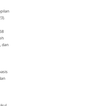
pilan
3).
 68
leh
, dan
basis
dan
ikul