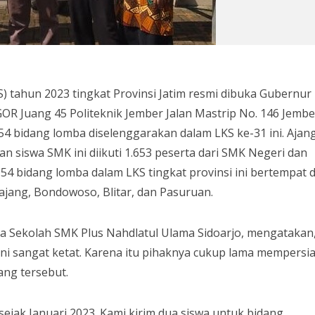
 tahun 2023 tingkat Provinsi Jatim resmi dibuka Gubernur
GOR Juang 45 Politeknik Jember Jalan Mastrip No. 146 Jembe
 54 bidang lomba diselenggarakan dalam LKS ke-31 ini. Ajan
ian siswa SMK ini diikuti 1.653 peserta dari SMK Negeri dan
54 bidang lomba dalam LKS tingkat provinsi ini bertempat d
jang, Bondowoso, Blitar, dan Pasuruan.
ala Sekolah SMK Plus Nahdlatul Ulama Sidoarjo, mengatakan
ni sangat ketat. Karena itu pihaknya cukup lama mempersi
ang tersebut.
 sejak Januari 2023. Kami kirim dua siswa untuk bidang