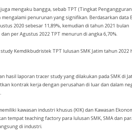
ni juga mengaku bangga, sebab TPT (Tingkat Pengangguran
m mengalami penurunan yang signifikan. Berdasarkan data 
ustus 2020 sebesar 11,89%, kemudian di tahun 2021 bulan
% dan per Agustus 2022 TPT menurun di angka 6,70%.
r study Kemdikbudristek TPT lulusan SMK Jatim tahun 2022
n hasil laporan tracer study yang dilakukan pada SMK di Ja
kan kontrak kerja dengan perusahan di luar dan dalam ne
.
ah memiliki kawasan industri khusus (KIK) dan Kawasan Ekono
ikan tempat teaching factory para lulusan SMK, SMA dan par
angsung di industri.