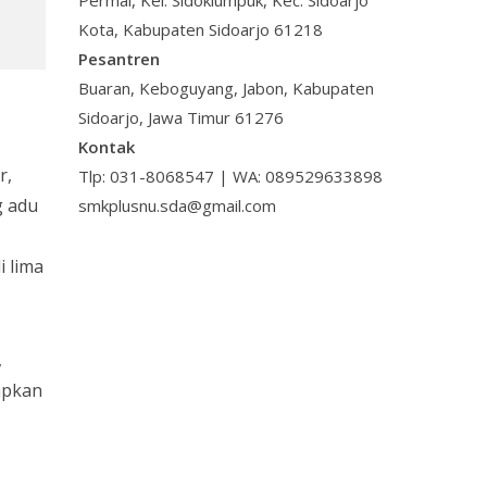
Permai, Kel. Sidoklumpuk, Kec. Sidoarjo
Kota, Kabupaten Sidoarjo 61218
Pesantren
Buaran, Keboguyang, Jabon, Kabupaten
Sidoarjo, Jawa Timur 61276
Kontak
r,
Tlp: 031-8068547 | WA: 089529633898
g adu
smkplusnu.sda@gmail.com
i lima
,
apkan