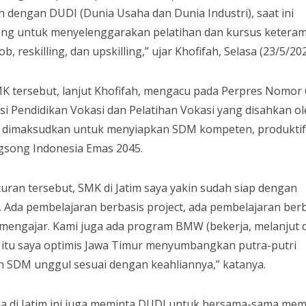
dengan DUDI (Dunia Usaha dan Dunia Industri), saat ini
rong untuk menyelenggarakan pelatihan dan kursus keteram
, reskilling, dan upskilling,” ujar Khofifah, Selasa (23/5/202
K tersebut, lanjut Khofifah, mengacu pada Perpres Nomor
asi Pendidikan Vokasi dan Pelatihan Vokasi yang disahkan o
ini dimaksudkan untuk menyiapkan SDM kompeten, produktif
gsong Indonesia Emas 2045.
uran tersebut, SMK di Jatim saya yakin sudah siap dengan
 Ada pembelajaran berbasis project, ada pembelajaran ber
si mengajar. Kami juga ada program BMW (bekerja, melanjut 
 itu saya optimis Jawa Timur menyumbangkan putra-putri
SDM unggul sesuai dengan keahliannya,” katanya.
 di Jatim ini juga meminta DUDI untuk bersama-sama mem