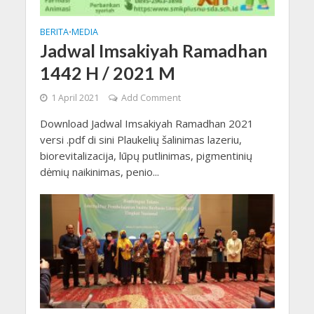
BERITA
MEDIA
•
Jadwal Imsakiyah Ramadhan
1442 H / 2021 M
1 April 2021
Add Comment
Download Jadwal Imsakiyah Ramadhan 2021
versi .pdf di sini Plaukelių šalinimas lazeriu,
biorevitalizacija, lūpų putlinimas, pigmentinių
dėmių naikinimas, penio...