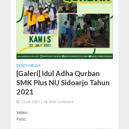
BERITA
MEDIA
•
[Galeri] Idul Adha Qurban
SMK Plus NU Sidoarjo Tahun
2021
23 Juli 2021
Add Comment
Video :
Foto :