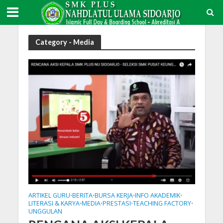
Category - Media
ARTIKEL GURU
BERITA
BURSA KERJA
INFO AKADEMIK
•
•
•
•
LITERASI & KARYA
MEDIA
PRESTASI
TEACHING FACTORY
•
•
•
•
UNGGULAN