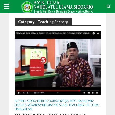
Category - Teaching Factory
ARTIKEL GURU
BERITA
BURSA KERJA
INFO AKADEMIK
•
•
•
•
LITERASI & KARYA
MEDIA
PRESTASI
TEACHING FACTORY
•
•
•
•
UNGGULAN