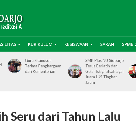
ASILITAS
KURIKULUM
KESISWAAN
SARAN
SPMB 
Guru Skanusda
SMK Plus NU Sidoarjo
UM
Terima Penghargaan
Terus Berlatih dan
dari Kementerian
Gelar Istighatsah agar
Juara LKS Tingkat
Jatim
h Seru dari Tahun Lalu