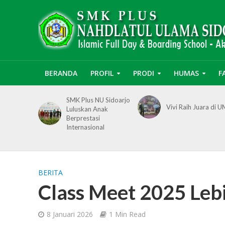
BERANDA
PROFIL
PRODI
HUMAS
F
SMK Plus NU Sidoarjo
Vivi Raih Juara di 
Luluskan Anak
Berprestasi
Internasional
BERITA
Class Meet 2025 Lebi
8 Januari 2026
1 Min Read