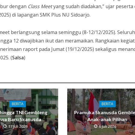
hibur dengan
Class Meet
yang sudah diadakan,” ujar peserta 
/2025) di lapangan SMK Plus NU Sidoarjo.
eet berlangsung selama seminggu (8-12/12/2025). Seluru
 hingga 12 diwajibkan ikut dan meramaikan. Rangkaian kegia
nerimaan raport pada Jumat (19/12/2025) sekaligus menan
025. (
Salsa
)
BERITA
BERITA
i hingga TNI Gembleng
Pramuka Skanusda Gembl
swa Baru Skanusda
Anak-anak Pilihan
17 Juli 2026
6 Juli 2026