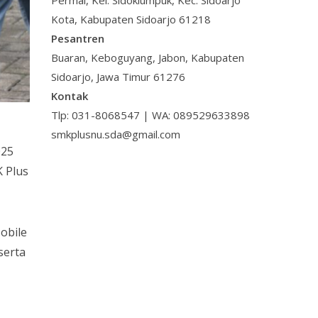
Permai, Kel. Sidoklumpuk, Kec. Sidoarjo
Kota, Kabupaten Sidoarjo 61218
Pesantren
Buaran, Keboguyang, Jabon, Kabupaten
Sidoarjo, Jawa Timur 61276
Kontak
Tlp: 031-8068547 | WA: 089529633898
smkplusnu.sda@gmail.com
025
K Plus
obile
serta