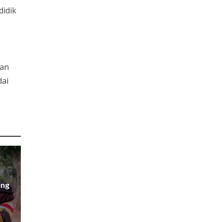
didik
h
tan
dai
eng