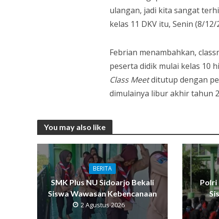
ulangan, jadi kita sangat ter
kelas 11 DKV itu, Senin (8/12
Febrian menambahkan, classm
peserta didik mulai kelas 10
Class Meet
ditutup dengan pe
dimulainya libur akhir tahun 2
You may also like
BERITA
SMK Plus NU Sidoarjo Bekali
Polr
Siswa Wawasan Kebencanaan
Si
2 Agustus 2026